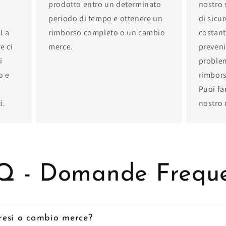
prodotto entro un determinato
nostro s
periodo di tempo e ottenere un
di sicu
 La
rimborso completo o un cambio
costant
e ci
merce.
preveni
i
problem
o e
rimbors
Puoi fa
i.
nostro 
Q - Domande Freque
resi o cambio merce?