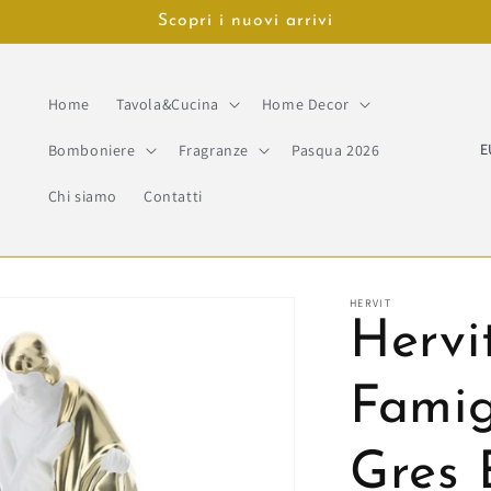
Scopri i nuovi arrivi
Home
Tavola&Cucina
Home Decor
P
Bomboniere
Fragranze
Pasqua 2026
a
Chi siamo
Contatti
e
s
e
HERVIT
Hervi
/
A
Famig
r
e
Gres 