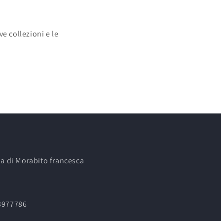
e collezioni e le
ia di Morabito francesca
13977786