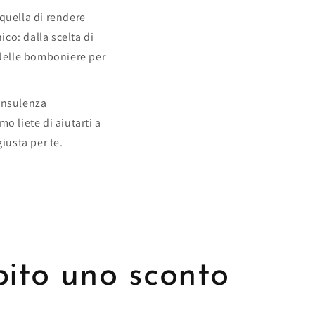
quella di rendere
co: dalla scelta di
 delle bomboniere per
onsulenza
o liete di aiutarti a
giusta per te.
ubito uno sconto