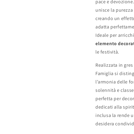
pace e devozione.
26
2
unisce la purezza
cm
c
creando un effetto
adatta perfettame
Ideale per arricch
elemento decora
le festività.
Realizzata in
gres 
Famiglia si disting
l’armonia delle f
solennità e classe
perfetta per decor
dedicati alla spiri
inclusa la rende 
desidera condivid