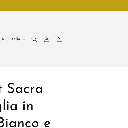
Accedi
Carrello
EUR € | Italia
t Sacra
lia in
Bianco e