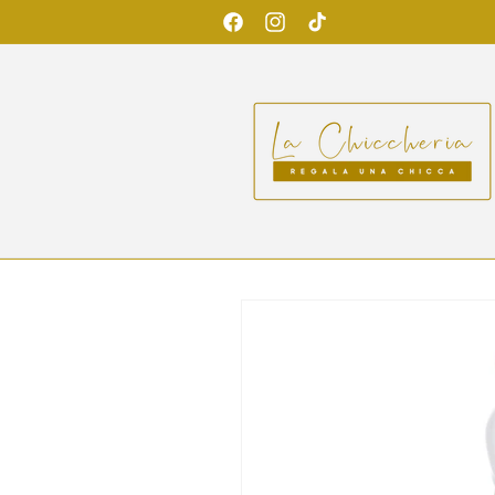
Vai
direttamente
Facebook
Instagram
TikTok
ai contenuti
Passa alle
informazioni
sul prodotto