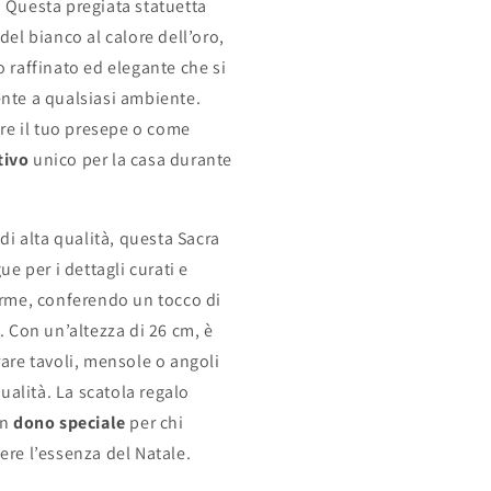
 Questa pregiata statuetta
6
 del
bianco
al calore dell’
oro
,
m
 raffinato ed elegante che si
nte a qualsiasi ambiente.
ire il tuo presepe o come
tivo
unico per la casa durante
di alta qualità
, questa Sacra
ue per i dettagli curati e
orme, conferendo un tocco di
. Con un’altezza di
26 cm
, è
are tavoli, mensole o angoli
tualità. La
scatola regalo
un
dono speciale
per chi
ere l’essenza del Natale.