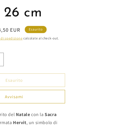
 26 cm
ezzo
4,50 EUR
Esaurito
ontato
 di spedizione
calcolate al check-out.
umenta
uantità
er
ervit
Esaurito
acra
amiglia
Avvisami
n
res
ianco
irito del
Natale
con la
Sacra
irmata
ro
Hervit
, un simbolo di