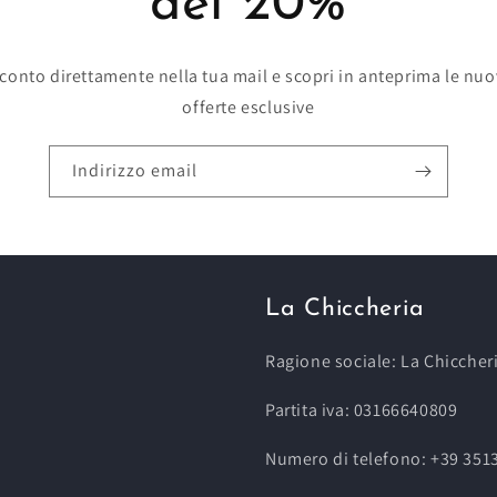
del 20%
 sconto direttamente nella tua mail e scopri in anteprima le nuov
offerte esclusive
Indirizzo email
La Chiccheria
Ragione sociale: La Chiccher
Partita iva: 03166640809
Numero di telefono: +39 35