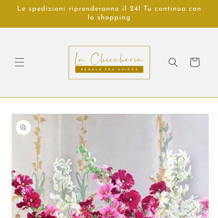
Vai
Le spedizioni riprenderanno il 24! Tu continua con
direttamente
lo shopping
ai contenuti
Carrello
Passa alle
informazioni
sul prodotto