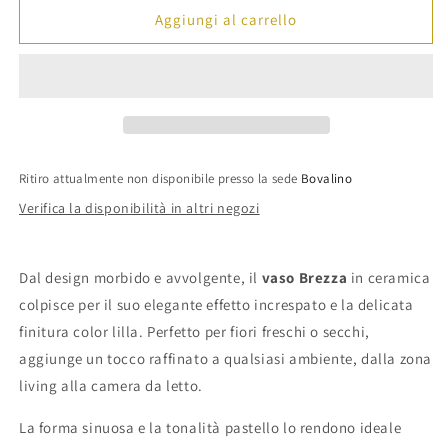
Enzo
Enzo
Aggiungi al carrello
De
De
Gasperi
Gasperi
-
-
Vaso
Vaso
Brezza
Brezza
in
in
ceramica
ceramica
Ritiro attualmente non disponibile presso la sede
Bovalino
lilla
lilla
Verifica la disponibilità in altri negozi
effetto
effetto
increspato
increspato
Dal design morbido e avvolgente, il
vaso Brezza
in ceramica
colpisce per il suo elegante effetto increspato e la delicata
finitura color lilla. Perfetto per fiori freschi o secchi,
aggiunge un tocco raffinato a qualsiasi ambiente, dalla zona
living alla camera da letto.
La forma sinuosa e la tonalità pastello lo rendono ideale