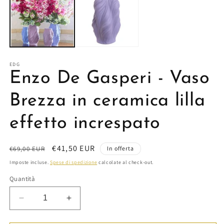
in
finestra
modale
EDG
Enzo De Gasperi - Vaso
Brezza in ceramica lilla
effetto increspato
Prezzo
Prezzo
€41,50 EUR
€69,00 EUR
In offerta
di
scontato
Imposte incluse.
Spese di spedizione
calcolate al check-out.
listino
Quantità
Diminuisci
Aumenta
quantità
quantità
per
per